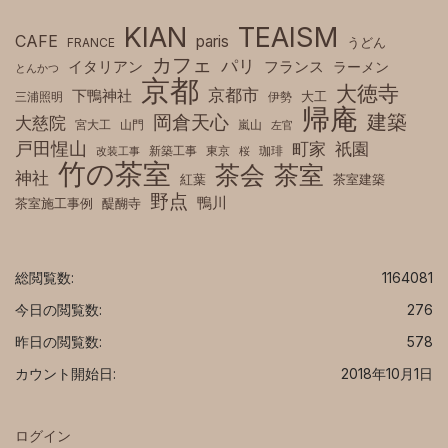
KIAN
TEAISM
CAFE
paris
FRANCE
うどん
カフェ
パリ
フランス
イタリアン
ラーメン
とんかつ
京都
大徳寺
京都市
下鴨神社
三浦照明
伊勢
大工
帰庵
建築
岡倉天心
大慈院
宮大工
山門
嵐山
左官
戸田惺山
町家
祇園
新築工事
東京
珈琲
改装工事
桜
竹の茶室
茶室
茶会
神社
紅葉
茶室建築
野点
鴨川
茶室施工事例
醍醐寺
総閲覧数:
1164081
今日の閲覧数:
276
昨日の閲覧数:
578
カウント開始日:
2018年10月1日
ログイン