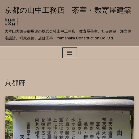
京都の山中工務店 茶室・数寄屋建築
コ
設計
ン
テ
大本山大徳寺御用達の株式会社山中工務店 数寄屋茶室、社寺建築、注文住
ン
宅設計、町家改修、店舗工事 Yamanaka Construction Co. Ltd.
ツ
へ
ス
キ
ッ
プ
京都府