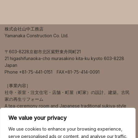
株式会社山中工務店
Yamanaka Construction Co. Ltd.
〒603-8228京都市北区紫野東舟岡町21
21 higashifunaoka-cho murasakino kita-ku kyoto 603-8228
Japan
Phone +81-75-441-0151 FAX+81-75-414-0091
［事業内容］
社寺・茶室・注文住宅・店舗・町屋（町家）の設計、建築。古民
家の再生リフォーム
A tea-ceremony room and Japanese traditional sukiya-style
house design and construction.
We value your privacy
営業エリアは、京都、大阪、兵庫、奈良、滋賀を中心に、海外、
We use cookies to enhance your browsing experience,
東京、九州など幅広く対応しています。
serve personalised ads or content, and analyse our traffic.