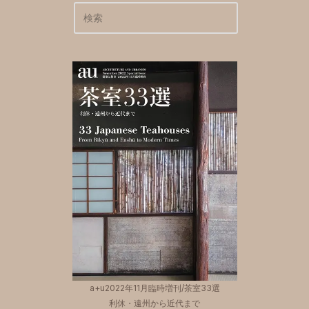
a+u2022年11月臨時増刊/茶室33選
利休・遠州から近代まで