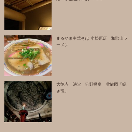
まるやま中華そば 小松原店 和歌山ラ
ーメン
大徳寺 法堂 狩野探幽 雲龍図「鳴
き龍」