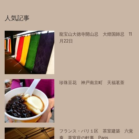
人気記事
龍宝山大徳寺開山忌 大燈国師忌 11
月22日
珍珠豆花 神戸南京町 天福茗茶
フランス・パリ１区 茶室建築 六覚
庵 茶室庇の軒裏 Paris