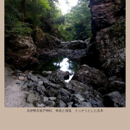
元伊勢天岩戸神社 奇岩と清流 うっそうとした古木