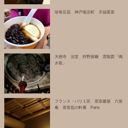
珍珠豆花 神戸南京町 天福茗茶
大徳寺 法堂 狩野探幽 雲龍図「鳴
き龍」
フランス・パリ１区 茶室建築 六覚
庵 茶室庇の軒裏 Paris