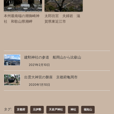
本州最南端の潮御崎神
太郎坊宮 夫婦岩 滋
社 和歌山県潮岬
賀県東近江市
建勲神社の参道 船岡山から比叡山
2021年2月10日
出雲大神宮の磐座 京都府亀岡市
2020年1月10日
タグ:
京都府
元伊勢
天岩戸神社
神社
福知山