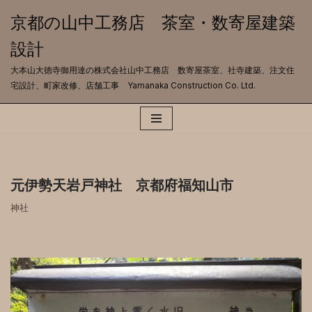
京都の山中工務店 茶室・数寄屋建築
コ
設計
ン
テ
大本山大徳寺御用達の株式会社山中工務店 数寄屋茶室、社寺建築、注文住
ン
宅設計、町家改修、店舗工事 Yamanaka Construction Co. Ltd.
ツ
へ
ス
キ
ッ
プ
元伊勢天岩戸神社 京都府福知山市
神社