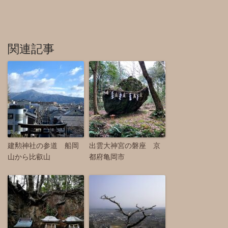
関連記事
建勲神社の参道 船岡
出雲大神宮の磐座 京
山から比叡山
都府亀岡市