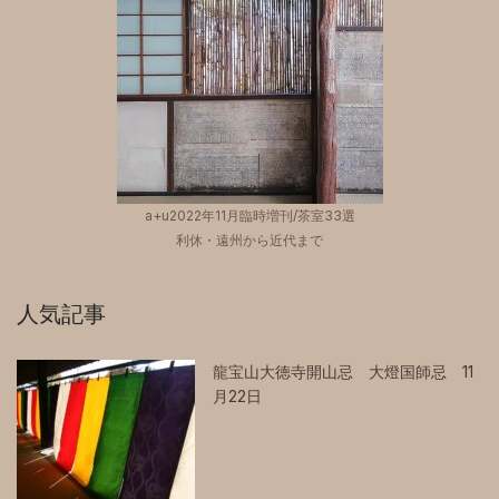
a+u2022年11月臨時増刊/茶室33選
利休・遠州から近代まで
人気記事
龍宝山大徳寺開山忌 大燈国師忌 11
月22日