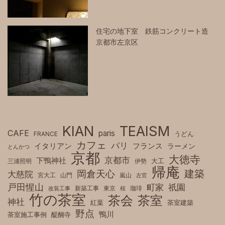
住宅の地下室 鉄筋コンクリート造
京都市左京区
KIAN
TEAISM
CAFE
paris
FRANCE
うどん
カフェ
パリ
フランス
イタリアン
ラーメン
とんかつ
京都
大徳寺
京都市
下鴨神社
三浦照明
伊勢
大工
帰庵
建築
岡倉天心
大慈院
宮大工
山門
嵐山
左官
戸田惺山
町家
祇園
新築工事
東京
珈琲
改装工事
桜
竹の茶室
茶室
茶会
神社
紅葉
茶室建築
野点
鴨川
茶室施工事例
醍醐寺