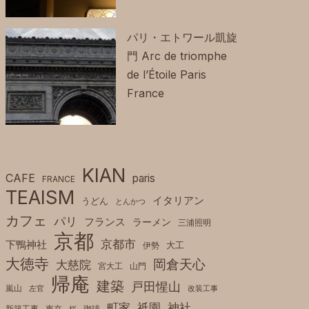
パリ・エトワール凱旋
門 Arc de triomphe
de l’Étoile Paris
France
KIAN
CAFE
paris
FRANCE
TEAISM
イタリアン
うどん
とんかつ
カフェ
パリ
フランス
ラーメン
三浦照明
京都
京都市
下鴨神社
伊勢
大工
大徳寺
岡倉天心
大慈院
宮大工
山門
帰庵
建築
戸田惺山
嵐山
左官
改装工事
町家
祇園
神社
新築工事
東京
珈琲