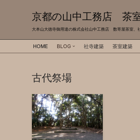
京都の山中工務店 茶
コ
ン
大本山大徳寺御用達の株式会社山中工務店 数寄屋茶室、社寺建築、注
テ
ン
HOME
BLOG
社寺建築
茶室建築
ツ
へ
ス
古代祭場
キ
ッ
プ