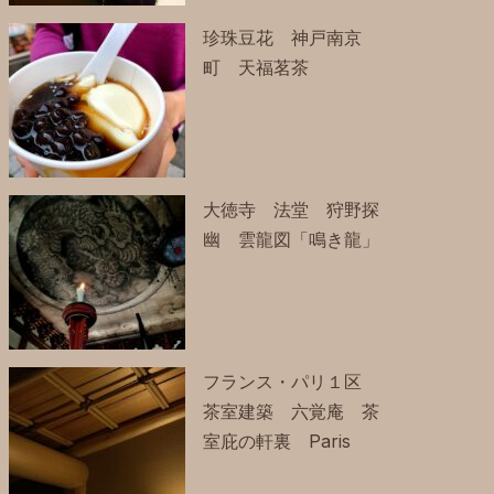
珍珠豆花 神戸南京
町 天福茗茶
大徳寺 法堂 狩野探
幽 雲龍図「鳴き龍」
フランス・パリ１区
茶室建築 六覚庵 茶
室庇の軒裏 Paris