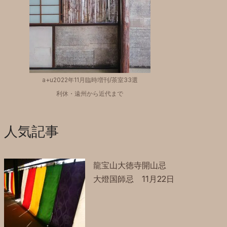
a+u2022年11月臨時増刊/茶室33選
利休・遠州から近代まで
人気記事
龍宝山大徳寺開山忌
大燈国師忌 11月22日