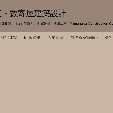
室・数寄屋建築設計
文住宅設計、町家改修、店舗工事 Yamanaka Construction Co. 
住宅建築
町家建築
店舗建築
竹の茶室帰庵
会