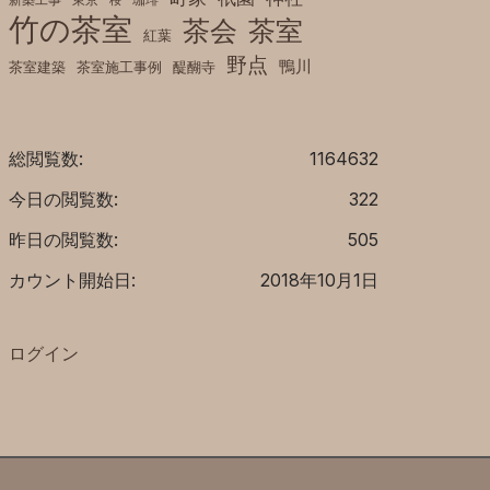
桜
竹の茶室
茶室
茶会
紅葉
野点
鴨川
茶室建築
茶室施工事例
醍醐寺
総閲覧数:
1164632
今日の閲覧数:
322
昨日の閲覧数:
505
カウント開始日:
2018年10月1日
ログイン