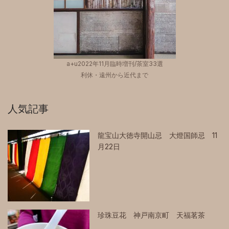
a+u2022年11月臨時増刊/茶室33選
利休・遠州から近代まで
人気記事
龍宝山大徳寺開山忌 大燈国師忌 11
月22日
珍珠豆花 神戸南京町 天福茗茶