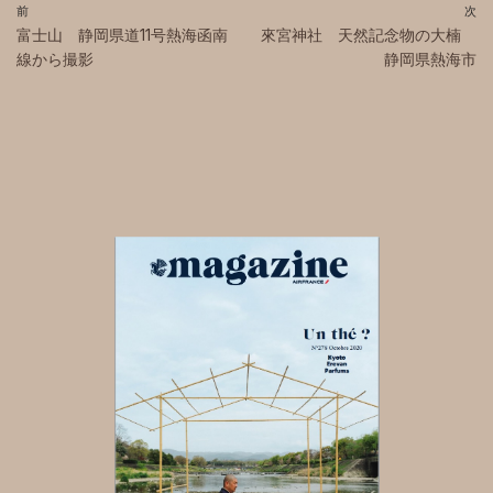
前
次
富士山 静岡県道11号熱海函南
來宮神社 天然記念物の大楠
線から撮影
静岡県熱海市