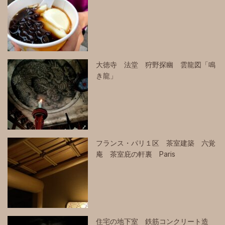
大徳寺 法堂 狩野探幽 雲龍図「鳴
き龍」
フランス・パリ１区 茶室建築 六覚
庵 茶室庇の軒裏 Paris
住宅の地下室 鉄筋コンクリート造