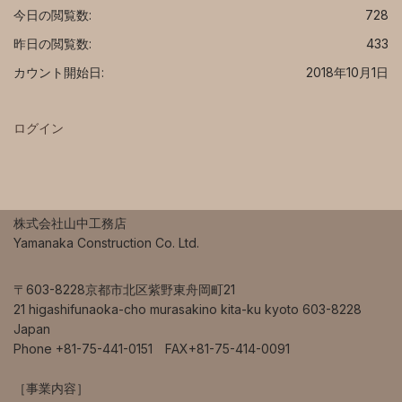
今日の閲覧数:
728
昨日の閲覧数:
433
カウント開始日:
2018年10月1日
ログイン
株式会社山中工務店
Yamanaka Construction Co. Ltd.
〒603-8228京都市北区紫野東舟岡町21
21 higashifunaoka-cho murasakino kita-ku kyoto 603-8228
Japan
Phone +81-75-441-0151 FAX+81-75-414-0091
［事業内容］