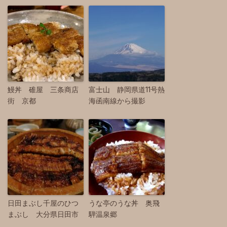
鰻丼 碓屋 三条商店
富士山 静岡県道11号熱
街 京都
海函南線から撮影
日田まぶし千屋のひつ
うな亭のうな丼 奥飛
まぶし 大分県日田市
騨温泉郷