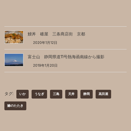
鰻丼 碓屋 三条商店街 京都
2020年1月12日
富士山 静岡県道11号熱海函南線から撮影
2019年1月20日
タグ:
いか
うなぎ
三島
天丼
静岡
高田屋
鯵のたたき