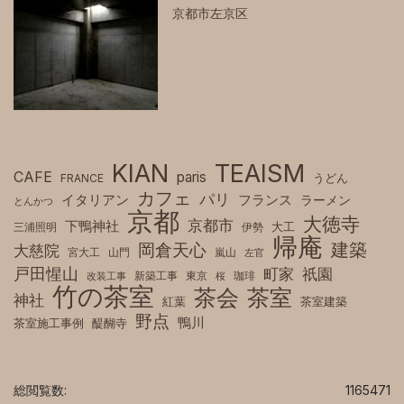
京都市左京区
KIAN
TEAISM
CAFE
paris
FRANCE
うどん
カフェ
パリ
フランス
イタリアン
ラーメン
とんかつ
京都
大徳寺
京都市
下鴨神社
三浦照明
伊勢
大工
帰庵
建築
岡倉天心
大慈院
宮大工
山門
嵐山
左官
戸田惺山
町家
祇園
新築工事
東京
珈琲
改装工事
桜
竹の茶室
茶室
茶会
神社
紅葉
茶室建築
野点
鴨川
茶室施工事例
醍醐寺
総閲覧数:
1165471