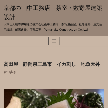
京都の山中工務店 茶室・数寄屋建築
コ
設計
ン
テ
大本山大徳寺御用達の株式会社山中工務店 数寄屋茶室、社寺建築、注文住
ン
宅設計、町家改修、店舗工事 Yamanaka Construction Co. Ltd.
ツ
へ
ス
キ
ッ
プ
高田屋 静岡県三島市 イカ刺し 地魚天丼
食べ歩き