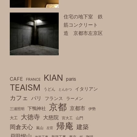
住宅の地下室 鉄
筋コンクリート
造 京都市左京区
KIAN
CAFE
paris
FRANCE
TEAISM
イタリアン
うどん
とんかつ
カフェ
パリ
フランス
ラーメン
京都
京都市
下鴨神社
三浦照明
伊勢
大徳寺
大慈院
大工
宮大工
山門
帰庵
建築
岡倉天心
嵐山
左官
戸田惺山
新築工事
東京
珈琲