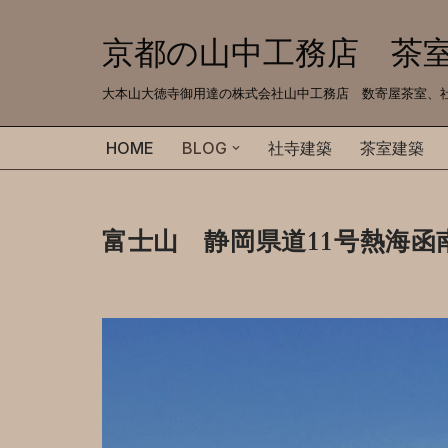
京都の山中工務店 茶
コ
ン
大本山大徳寺御用達の株式会社山中工務店 数寄屋茶室、社寺建築、注
テ
ン
HOME
BLOG
社寺建築
茶室建築
ツ
へ
ス
富士山 静岡県道11号熱海函
キ
ッ
プ