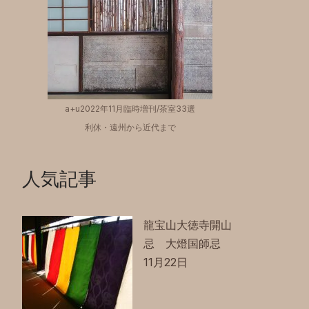
a+u2022年11月臨時増刊/茶室33選
利休・遠州から近代まで
人気記事
龍宝山大徳寺開山
忌 大燈国師忌
11月22日