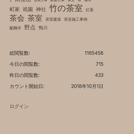
改装工事
桜
竹の茶室
町家
祇園
神社
紅葉
茶室
茶会
茶室建築
茶室施工事例
野点
鴨川
醍醐寺
総閲覧数:
1165458
今日の閲覧数:
715
昨日の閲覧数:
433
カウント開始日:
2018年10月1日
ログイン