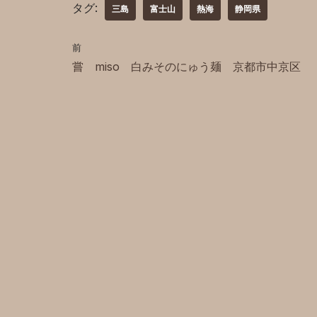
タグ:
三島
富士山
熱海
静岡県
前
嘗 miso 白みそのにゅう麺 京都市中京区