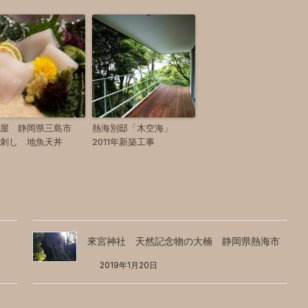
田屋 静岡県三島市
熱海別邸「木空海」
刺し 地魚天丼
2011年新築工事
來宮神社 天然記念物の大楠 静岡県熱海市
2019年1月20日