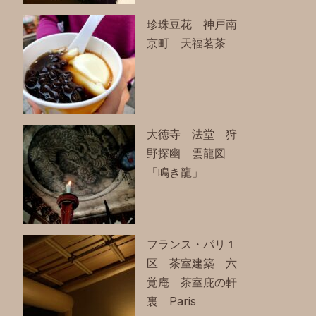
珍珠豆花 神戸南
京町 天福茗茶
大徳寺 法堂 狩
野探幽 雲龍図
「鳴き龍」
フランス・パリ１
区 茶室建築 六
覚庵 茶室庇の軒
裏 Paris