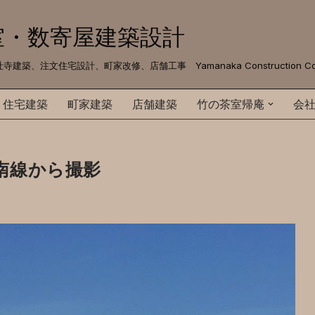
室・数寄屋建築設計
文住宅設計、町家改修、店舗工事 Yamanaka Construction Co. 
住宅建築
町家建築
店舗建築
竹の茶室帰庵
会
南線から撮影