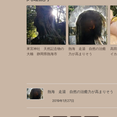
來宮神社 天然記念物の
熱海 走湯 自然の治癒
高
大楠 静岡県熱海市
力が高まりそう
イカ
熱海 走湯 自然の治癒力が高まりそう
2019年1月27日