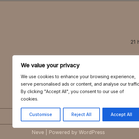
21 
We value your privacy
社寺・茶室
We use cookies to enhance your browsing experience,
A tea-ceremony 
serve personalised ads or content, and analyse our traffic
By clicking "Accept All", you consent to our use of
cookies.
営業エリアは、京都
Customise
Reject All
Accept All
HOME
BLOG
社寺建築
Neve
| Powered by
WordPress