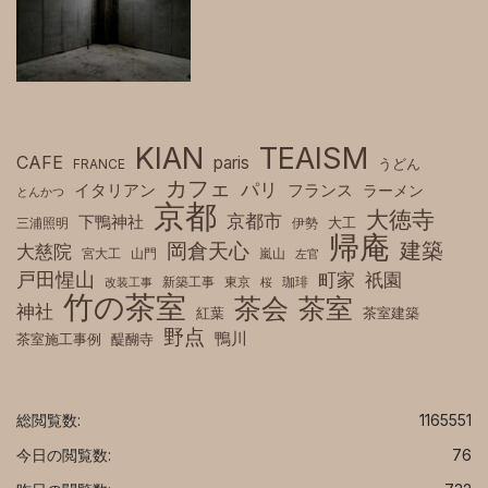
KIAN
TEAISM
CAFE
paris
FRANCE
うどん
カフェ
パリ
フランス
イタリアン
ラーメン
とんかつ
京都
大徳寺
京都市
下鴨神社
三浦照明
伊勢
大工
帰庵
建築
岡倉天心
大慈院
宮大工
山門
嵐山
左官
戸田惺山
町家
祇園
新築工事
東京
珈琲
改装工事
桜
竹の茶室
茶室
茶会
神社
紅葉
茶室建築
野点
鴨川
茶室施工事例
醍醐寺
総閲覧数:
1165551
今日の閲覧数:
76