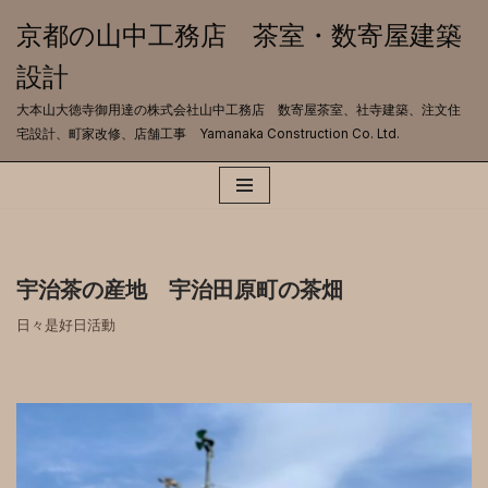
京都の山中工務店 茶室・数寄屋建築
コ
設計
ン
テ
大本山大徳寺御用達の株式会社山中工務店 数寄屋茶室、社寺建築、注文住
ン
宅設計、町家改修、店舗工事 Yamanaka Construction Co. Ltd.
ツ
へ
ス
キ
ッ
プ
宇治茶の産地 宇治田原町の茶畑
日々是好日活動