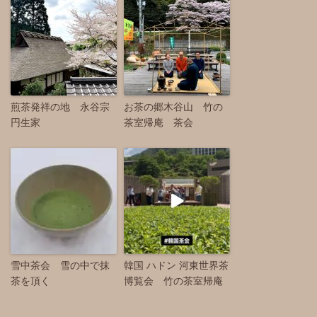
煎茶発祥の地 永谷宗
お茶の郷木谷山 竹の
円生家
茶室帰庵 茶会
雪中茶会 雪の中で抹
韓国 ハドン 河東世界茶
茶を頂く
博覧会 竹の茶室帰庵