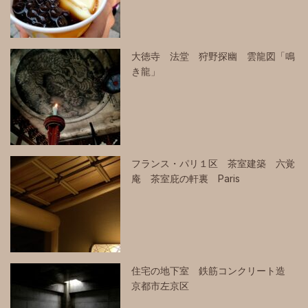
大徳寺 法堂 狩野探幽 雲龍図「鳴
き龍」
フランス・パリ１区 茶室建築 六覚
庵 茶室庇の軒裏 Paris
住宅の地下室 鉄筋コンクリート造
京都市左京区