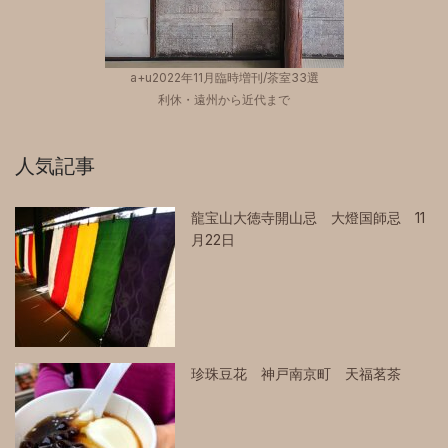
a+u2022年11月臨時増刊/茶室33選
利休・遠州から近代まで
人気記事
龍宝山大徳寺開山忌 大燈国師忌 11
月22日
珍珠豆花 神戸南京町 天福茗茶