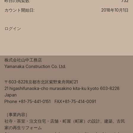
昨日の閲覧数:
732
カウント開始日:
2018年10月1日
ログイン
株式会社山中工務店
Yamanaka Construction Co. Ltd.
〒603-8228京都市北区紫野東舟岡町21
21 higashifunaoka-cho murasakino kita-ku kyoto 603-8228
Japan
Phone +81-75-441-0151 FAX+81-75-414-0091
［事業内容］
社寺・茶室・注文住宅・店舗・町屋（町家）の設計、建築。古民
家の再生リフォーム