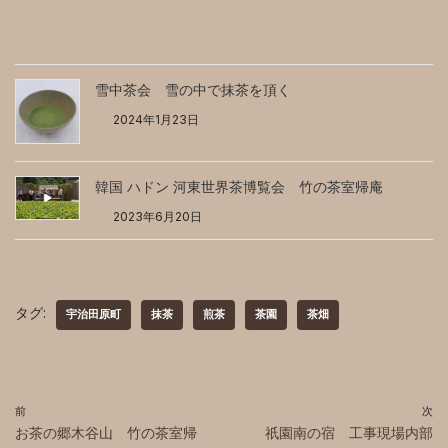
雪中茶会 雪の中で抹茶を頂く
2024年1月23日
韓国 ハドン 河東世界茶博覧会 竹の茶室帰庵
2023年6月20日
タグ:
宇治田原町
抹茶
煎茶
茶園
茶畑
前
次
お茶の郷木谷山 竹の茶室帰
祇園南の宿 工事現場内部