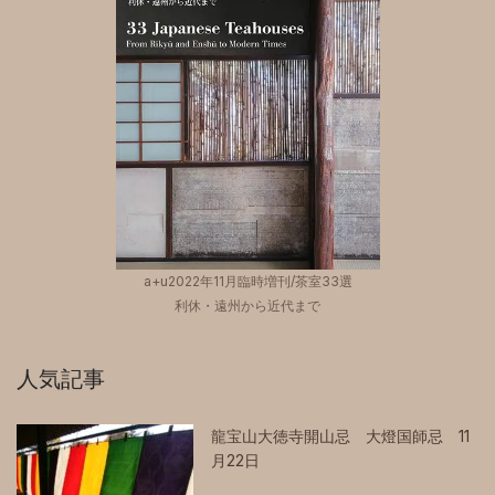
a+u2022年11月臨時増刊/茶室33選
利休・遠州から近代まで
人気記事
龍宝山大徳寺開山忌 大燈国師忌 11
月22日