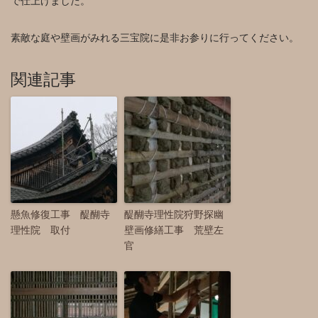
で仕上げました。
素敵な庭や壁画がみれる三宝院に是非お参りに行ってください。
関連記事
懸魚修復工事 醍醐寺
醍醐寺理性院狩野探幽
理性院 取付
壁画修繕工事 荒壁左
官