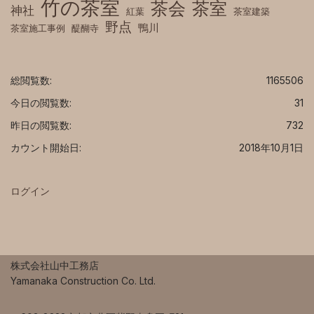
竹の茶室
茶室
茶会
神社
紅葉
茶室建築
野点
鴨川
茶室施工事例
醍醐寺
総閲覧数:
1165506
今日の閲覧数:
31
昨日の閲覧数:
732
カウント開始日:
2018年10月1日
ログイン
株式会社山中工務店
Yamanaka Construction Co. Ltd.