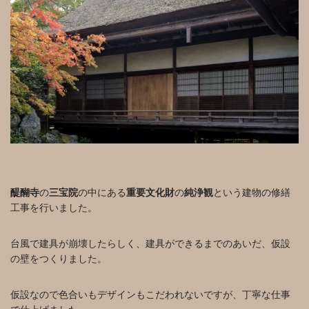
醍醐寺
の
三宝院
の中にある
重要文化財
の
純浄観
という建物の修繕
工事を行いました。
台風で建具が崩壊したらしく、建具ができるまでのあいだ、仮設
の壁をつくりました。
仮設なので色合いもデザインもこだわれないですが、丁寧な仕事