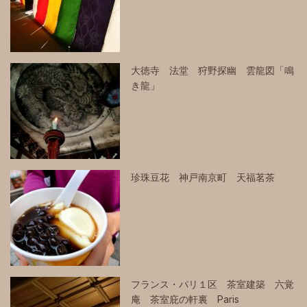
大徳寺 法堂 狩野探幽 雲龍図「鳴
き龍」
珍珠豆花 神戸南京町 天福茗茶
フランス・パリ１区 茶室建築 六覚
庵 茶室庇の軒裏 Paris