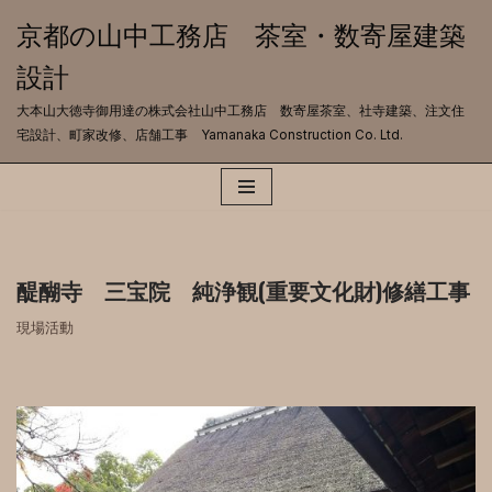
京都の山中工務店 茶室・数寄屋建築
コ
設計
ン
テ
大本山大徳寺御用達の株式会社山中工務店 数寄屋茶室、社寺建築、注文住
ン
宅設計、町家改修、店舗工事 Yamanaka Construction Co. Ltd.
ツ
へ
ス
キ
ッ
プ
醍醐寺 三宝院 純浄観(重要文化財)修繕工事
現場活動