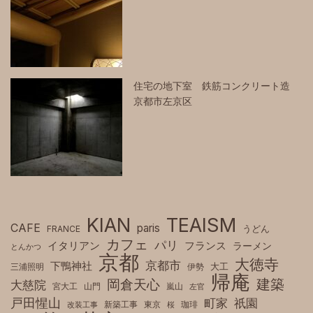
住宅の地下室 鉄筋コンクリート造
京都市左京区
KIAN
TEAISM
CAFE
paris
FRANCE
うどん
カフェ
パリ
フランス
イタリアン
ラーメン
とんかつ
京都
大徳寺
京都市
下鴨神社
三浦照明
伊勢
大工
帰庵
建築
岡倉天心
大慈院
宮大工
山門
嵐山
左官
戸田惺山
町家
祇園
新築工事
東京
珈琲
改装工事
桜