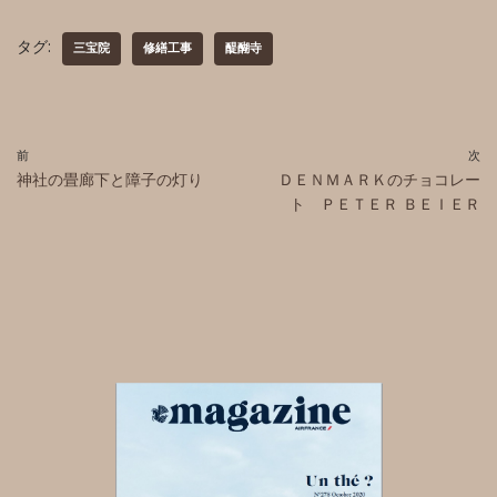
タグ:
三宝院
修繕工事
醍醐寺
前
次
神社の畳廊下と障子の灯り
ＤＥＮＭＡＲＫのチョコレー
ト ＰＥＴＥＲ ＢＥＩＥＲ