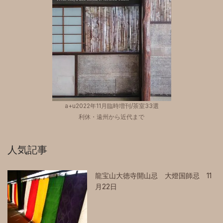
a+u2022年11月臨時増刊/茶室33選
利休・遠州から近代まで
人気記事
龍宝山大徳寺開山忌 大燈国師忌 11
月22日