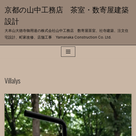
京都の山中工務店 茶室・数寄屋建築
コ
設計
ン
テ
大本山大徳寺御用達の株式会社山中工務店 数寄屋茶室、社寺建築、注文住
ン
宅設計、町家改修、店舗工事 Yamanaka Construction Co. Ltd.
ツ
へ
ス
キ
ッ
プ
Villalys