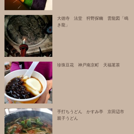
大徳寺 法堂 狩野探幽 雲龍図「鳴
き龍」
珍珠豆花 神戸南京町 天福茗茶
手打ちうどん かすみ亭 京田辺市
親子うどん