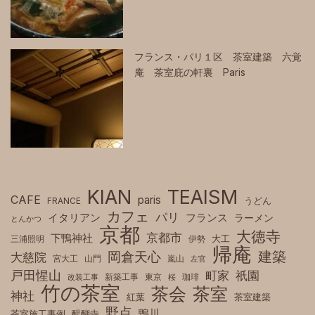
フランス・パリ１区 茶室建築 六覚
庵 茶室庇の軒裏 Paris
KIAN
TEAISM
CAFE
paris
FRANCE
うどん
カフェ
パリ
フランス
イタリアン
ラーメン
とんかつ
京都
大徳寺
京都市
下鴨神社
三浦照明
伊勢
大工
帰庵
建築
岡倉天心
大慈院
宮大工
山門
嵐山
左官
戸田惺山
町家
祇園
新築工事
東京
珈琲
改装工事
桜
竹の茶室
茶室
茶会
神社
紅葉
茶室建築
野点
鴨川
茶室施工事例
醍醐寺