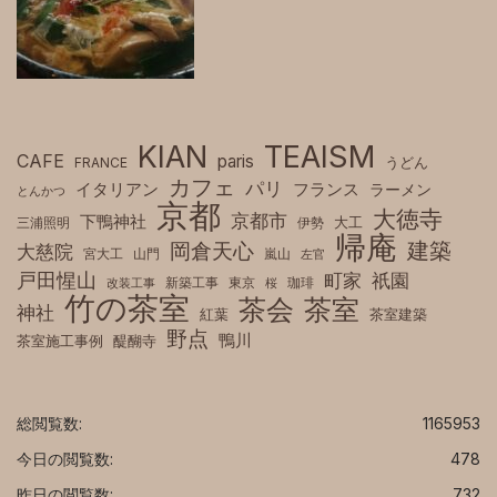
KIAN
TEAISM
CAFE
paris
FRANCE
うどん
カフェ
パリ
フランス
イタリアン
ラーメン
とんかつ
京都
大徳寺
京都市
下鴨神社
三浦照明
伊勢
大工
帰庵
建築
岡倉天心
大慈院
宮大工
山門
嵐山
左官
戸田惺山
町家
祇園
新築工事
東京
珈琲
改装工事
桜
竹の茶室
茶室
茶会
神社
紅葉
茶室建築
野点
鴨川
茶室施工事例
醍醐寺
総閲覧数:
1165953
今日の閲覧数:
478
昨日の閲覧数:
732