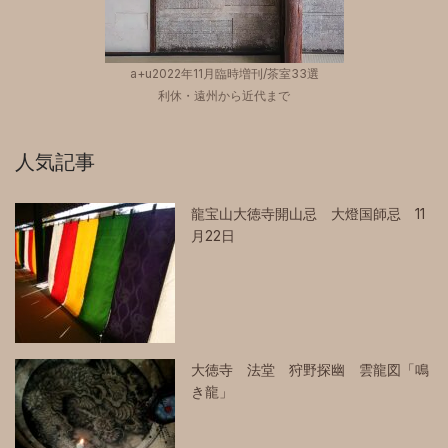
a+u2022年11月臨時増刊/茶室33選
利休・遠州から近代まで
人気記事
龍宝山大徳寺開山忌 大燈国師忌 11
月22日
大徳寺 法堂 狩野探幽 雲龍図「鳴
き龍」