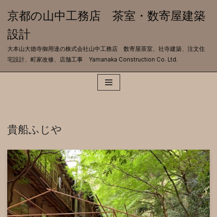
京都の山中工務店 茶室・数寄屋建築
コ
設計
ン
テ
大本山大徳寺御用達の株式会社山中工務店 数寄屋茶室、社寺建築、注文住
ン
宅設計、町家改修、店舗工事 Yamanaka Construction Co. Ltd.
ツ
へ
ス
キ
ッ
プ
貴船ふじや