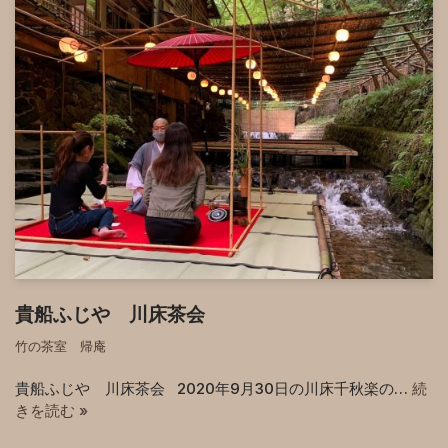
貴船ふじや 川床茶会
竹の茶室 帰庵
貴船ふじや 川床茶会 2020年9月30日の川床千秋楽の…
続
きを読む »