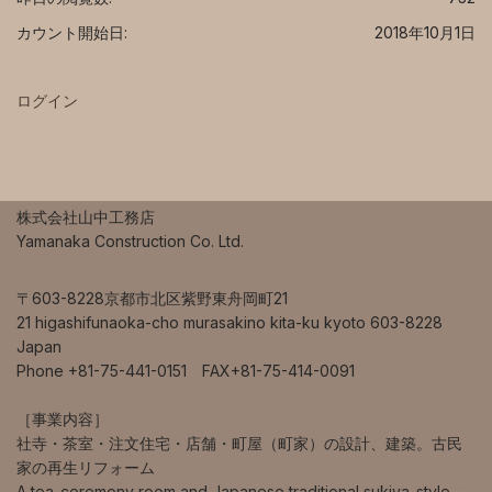
カウント開始日:
2018年10月1日
ログイン
株式会社山中工務店
Yamanaka Construction Co. Ltd.
〒603-8228京都市北区紫野東舟岡町21
21 higashifunaoka-cho murasakino kita-ku kyoto 603-8228
Japan
Phone +81-75-441-0151 FAX+81-75-414-0091
［事業内容］
社寺・茶室・注文住宅・店舗・町屋（町家）の設計、建築。古民
家の再生リフォーム
A tea-ceremony room and Japanese traditional sukiya-style