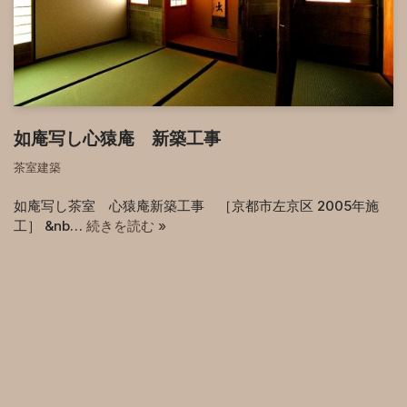
如庵写し心猿庵 新築工事
茶室建築
如庵写し茶室 心猿庵新築工事 ［京都市左京区 2005年施
工］ &nb…
続きを読む »