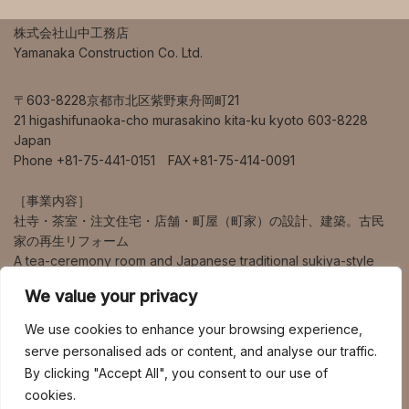
株式会社山中工務店
Yamanaka Construction Co. Ltd.
〒603-8228京都市北区紫野東舟岡町21
21 higashifunaoka-cho murasakino kita-ku kyoto 603-8228
Japan
Phone +81-75-441-0151 FAX+81-75-414-0091
［事業内容］
社寺・茶室・注文住宅・店舗・町屋（町家）の設計、建築。古民
家の再生リフォーム
A tea-ceremony room and Japanese traditional sukiya-style
house design and construction.
We value your privacy
営業エリアは、京都、大阪、兵庫、奈良、滋賀を中心に、海外、
We use cookies to enhance your browsing experience,
東京、九州など幅広く対応しています。
serve personalised ads or content, and analyse our traffic.
By clicking "Accept All", you consent to our use of
HOME
BLOG
社寺建築
茶室建築
住宅建築
cookies.
町家建築
店舗建築
竹の茶室帰庵
会社案内
FAQ