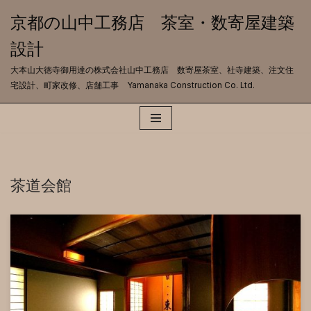
京都の山中工務店 茶室・数寄屋建築
コ
設計
ン
テ
大本山大徳寺御用達の株式会社山中工務店 数寄屋茶室、社寺建築、注文住
ン
宅設計、町家改修、店舗工事 Yamanaka Construction Co. Ltd.
ツ
へ
ス
キ
ッ
プ
茶道会館