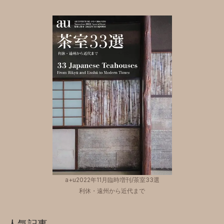
a+u2022年11月臨時増刊/茶室33選
利休・遠州から近代まで
人気記事