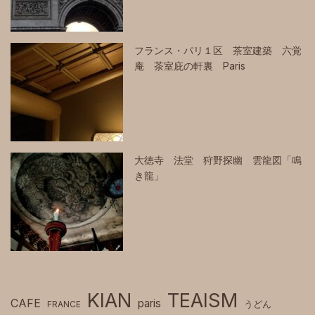
フランス・パリ１区 茶室建築 六覚
庵 茶室庇の軒裏 Paris
大徳寺 法堂 狩野探幽 雲龍図「鳴
き龍」
KIAN
TEAISM
CAFE
paris
FRANCE
うどん