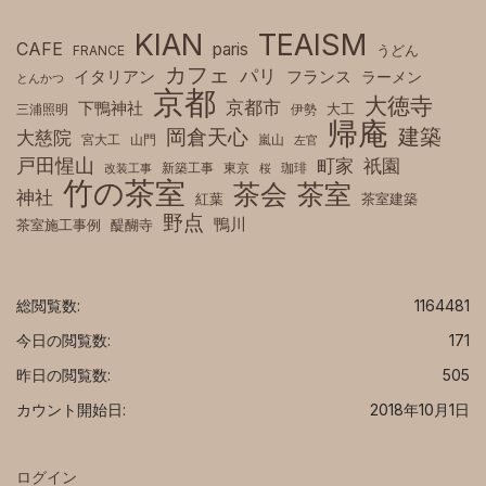
KIAN
TEAISM
CAFE
paris
FRANCE
うどん
カフェ
パリ
フランス
イタリアン
ラーメン
とんかつ
京都
大徳寺
京都市
下鴨神社
三浦照明
伊勢
大工
帰庵
建築
岡倉天心
大慈院
宮大工
山門
嵐山
左官
戸田惺山
町家
祇園
新築工事
東京
珈琲
改装工事
桜
竹の茶室
茶室
茶会
神社
紅葉
茶室建築
野点
鴨川
茶室施工事例
醍醐寺
総閲覧数:
1164481
今日の閲覧数:
171
昨日の閲覧数:
505
カウント開始日:
2018年10月1日
ログイン