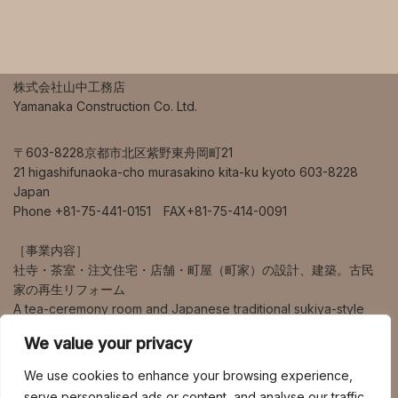
株式会社山中工務店
Yamanaka Construction Co. Ltd.
〒603-8228京都市北区紫野東舟岡町21
21 higashifunaoka-cho murasakino kita-ku kyoto 603-8228
Japan
Phone +81-75-441-0151 FAX+81-75-414-0091
［事業内容］
社寺・茶室・注文住宅・店舗・町屋（町家）の設計、建築。古民
家の再生リフォーム
A tea-ceremony room and Japanese traditional sukiya-style
house design and construction.
We value your privacy
営業エリアは、京都、大阪、兵庫、奈良、滋賀を中心に、海外、
We use cookies to enhance your browsing experience,
東京、九州など幅広く対応しています。
serve personalised ads or content, and analyse our traffic.