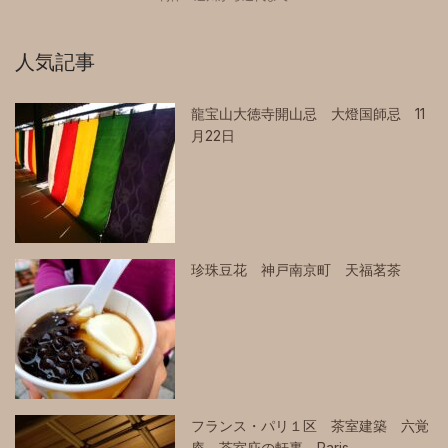
人気記事
龍宝山大徳寺開山忌 大燈国師忌 11
月22日
珍珠豆花 神戸南京町 天福茗茶
フランス・パリ１区 茶室建築 六覚
庵 茶室庇の軒裏 Paris