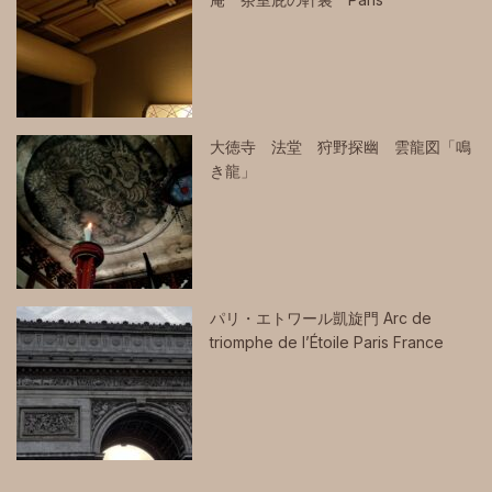
大徳寺 法堂 狩野探幽 雲龍図「鳴
き龍」
パリ・エトワール凱旋門 Arc de
triomphe de l’Étoile Paris France