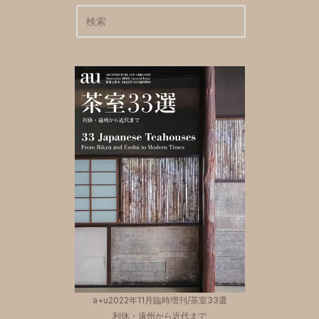
a+u2022年11月臨時増刊/茶室33選
利休・遠州から近代まで