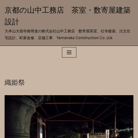
京都の山中工務店 茶室・数寄屋建築
コ
設計
ン
テ
大本山大徳寺御用達の株式会社山中工務店 数寄屋茶室、社寺建築、注文住
ン
宅設計、町家改修、店舗工事 Yamanaka Construction Co. Ltd.
ツ
へ
ス
キ
ッ
プ
織姫祭