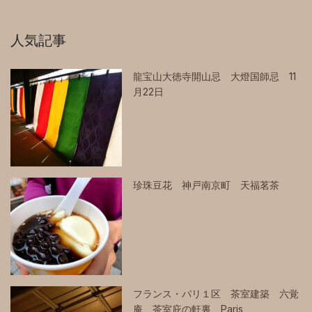
人気記事
龍宝山大徳寺開山忌 大燈国師忌 11
月22日
珍珠豆花 神戸南京町 天福茗茶
フランス・パリ１区 茶室建築 六覚
庵 茶室庇の軒裏 Paris