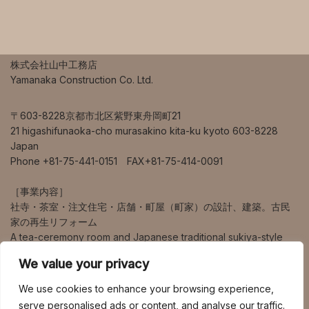
株式会社山中工務店
Yamanaka Construction Co. Ltd.
〒603-8228京都市北区紫野東舟岡町21
21 higashifunaoka-cho murasakino kita-ku kyoto 603-8228
Japan
Phone +81-75-441-0151 FAX+81-75-414-0091
［事業内容］
社寺・茶室・注文住宅・店舗・町屋（町家）の設計、建築。古民
家の再生リフォーム
A tea-ceremony room and Japanese traditional sukiya-style
house design and construction.
We value your privacy
営業エリアは、京都、大阪、兵庫、奈良、滋賀を中心に、海外、
We use cookies to enhance your browsing experience,
東京、九州など幅広く対応しています。
serve personalised ads or content, and analyse our traffic.