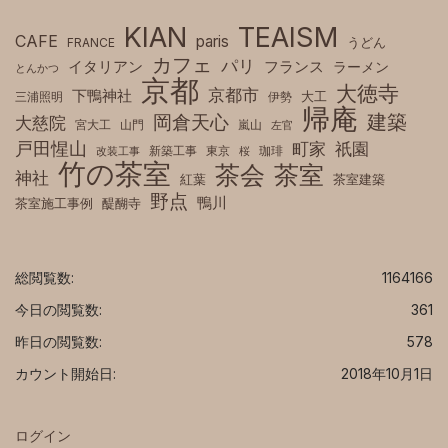
KIAN
TEAISM
CAFE
paris
FRANCE
うどん
カフェ
パリ
フランス
イタリアン
ラーメン
とんかつ
京都
大徳寺
京都市
下鴨神社
三浦照明
伊勢
大工
帰庵
建築
岡倉天心
大慈院
宮大工
山門
嵐山
左官
戸田惺山
町家
祇園
新築工事
東京
珈琲
改装工事
桜
竹の茶室
茶室
茶会
神社
紅葉
茶室建築
野点
鴨川
茶室施工事例
醍醐寺
総閲覧数:
1164166
今日の閲覧数:
361
昨日の閲覧数:
578
カウント開始日:
2018年10月1日
ログイン