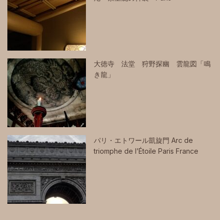
大徳寺 法堂 狩野探幽 雲龍図「鳴
き龍」
パリ・エトワール凱旋門 Arc de
triomphe de l’Étoile Paris France