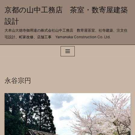
京都の山中工務店 茶室・数寄屋建築
コ
設計
ン
テ
大本山大徳寺御用達の株式会社山中工務店 数寄屋茶室、社寺建築、注文住
ン
宅設計、町家改修、店舗工事 Yamanaka Construction Co. Ltd.
ツ
へ
ス
キ
ッ
プ
永谷宗円