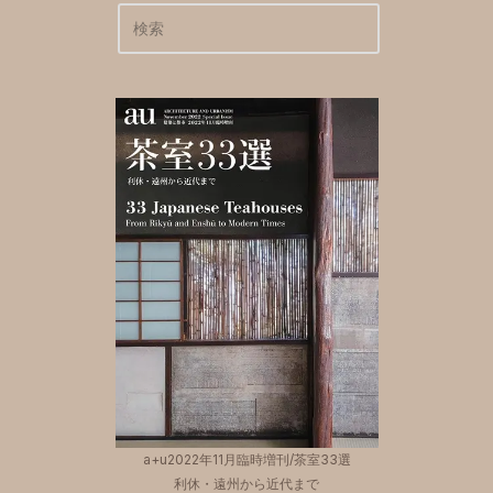
a+u2022年11月臨時増刊/茶室33選
利休・遠州から近代まで