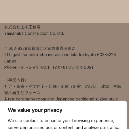
株式会社山中工務店
Yamanaka Construction Co. Ltd.
〒603-8228京都市北区紫野東舟岡町21
21 higashifunaoka-cho murasakino kita-ku kyoto 603-8228
Japan
Phone +81-75-441-0151 FAX+81-75-414-0091
［事業内容］
社寺・茶室・注文住宅・店舗・町屋（町家）の設計、建築。古民
家の再生リフォーム
A tea-ceremony room and Japanese traditional sukiya-style
house design and construction.
We value your privacy
営業エリアは、京都、大阪、兵庫、奈良、滋賀を中心に、海外、
We use cookies to enhance your browsing experience,
東京、九州など幅広く対応しています。
serve personalised ads or content, and analyse our traffic.