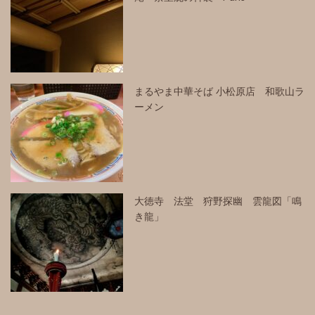
まるやま中華そば 小松原店 和歌山ラ
ーメン
大徳寺 法堂 狩野探幽 雲龍図「鳴
き龍」