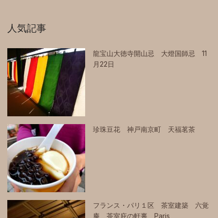
人気記事
龍宝山大徳寺開山忌 大燈国師忌 11
月22日
珍珠豆花 神戸南京町 天福茗茶
フランス・パリ１区 茶室建築 六覚
庵 茶室庇の軒裏 Paris