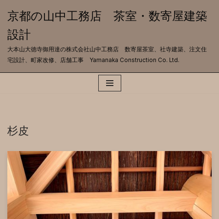
京都の山中工務店 茶室・数寄屋建築
コ
設計
ン
テ
大本山大徳寺御用達の株式会社山中工務店 数寄屋茶室、社寺建築、注文住
ン
宅設計、町家改修、店舗工事 Yamanaka Construction Co. Ltd.
ツ
へ
ス
キ
ッ
プ
杉皮