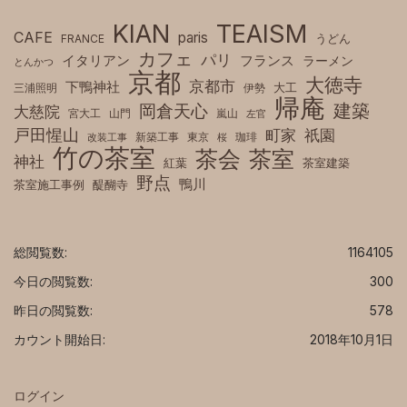
KIAN
TEAISM
CAFE
paris
FRANCE
うどん
カフェ
パリ
フランス
イタリアン
ラーメン
とんかつ
京都
大徳寺
京都市
下鴨神社
三浦照明
伊勢
大工
帰庵
建築
岡倉天心
大慈院
宮大工
山門
嵐山
左官
戸田惺山
町家
祇園
新築工事
東京
珈琲
改装工事
桜
竹の茶室
茶室
茶会
神社
紅葉
茶室建築
野点
鴨川
茶室施工事例
醍醐寺
総閲覧数:
1164105
今日の閲覧数:
300
昨日の閲覧数:
578
カウント開始日:
2018年10月1日
ログイン