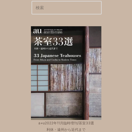
a+u2022年11月臨時増刊/茶室33選
利休・遠州から近代まで