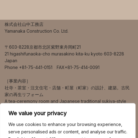
株式会社山中工務店
Yamanaka Construction Co. Ltd.
〒603-8228京都市北区紫野東舟岡町21
21 higashifunaoka-cho murasakino kita-ku kyoto 603-8228
Japan
Phone +81-75-441-0151 FAX+81-75-414-0091
［事業内容］
社寺・茶室・注文住宅・店舗・町屋（町家）の設計、建築。古民
家の再生リフォーム
A tea-ceremony room and Japanese traditional sukiya-style
house design and construction.
We value your privacy
営業エリアは、京都、大阪、兵庫、奈良、滋賀を中心に、海外、
We use cookies to enhance your browsing experience,
東京、九州など幅広く対応しています。
serve personalised ads or content, and analyse our traffic.