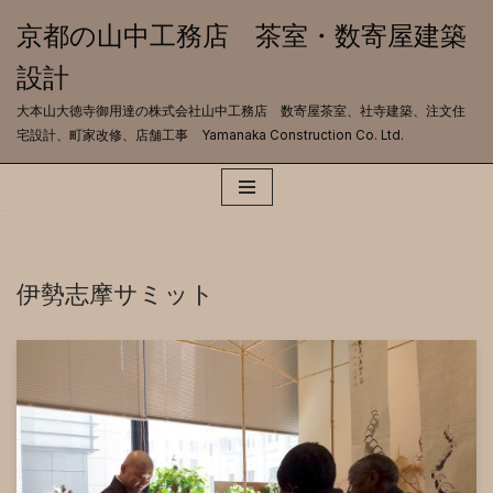
京都の山中工務店 茶室・数寄屋建築
コ
設計
ン
テ
大本山大徳寺御用達の株式会社山中工務店 数寄屋茶室、社寺建築、注文住
ン
宅設計、町家改修、店舗工事 Yamanaka Construction Co. Ltd.
ツ
へ
ス
キ
ッ
プ
伊勢志摩サミット