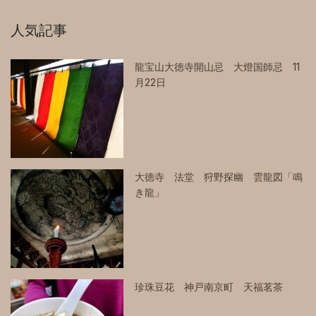
人気記事
龍宝山大徳寺開山忌 大燈国師忌 11
月22日
大徳寺 法堂 狩野探幽 雲龍図「鳴
き龍」
珍珠豆花 神戸南京町 天福茗茶