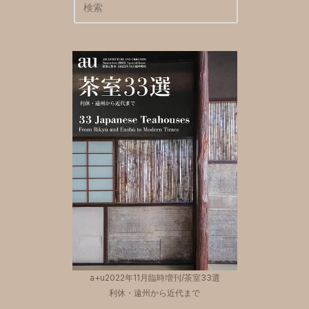
a+u2022年11月臨時増刊/茶室33選
利休・遠州から近代まで