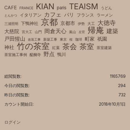
KIAN
TEAISM
CAFE
paris
FRANCE
うどん
カフェ
パリ
フランス
イタリアン
ラーメン
とんかつ
京都
大徳寺
京都市
下鴨神社
三浦照明
伊勢
大工
帰庵
建築
岡倉天心
大慈院
宮大工
山門
嵐山
左官
戸田惺山
町家
祇園
新築工事
東京
珈琲
改装工事
桜
竹の茶室
茶室
茶会
神社
紅葉
茶室建築
野点
鴨川
茶室施工事例
醍醐寺
総閲覧数:
1165769
今日の閲覧数:
294
昨日の閲覧数:
732
カウント開始日:
2018年10月1日
ログイン