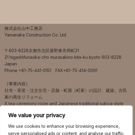
株式会社山中工務店
Yamanaka Construction Co. Ltd.
〒603-8228京都市北区紫野東舟岡町21
21 higashifunaoka-cho murasakino kita-ku kyoto 603-8228
Japan
Phone +81-75-441-0151 FAX+81-75-414-0091
［事業内容］
社寺・茶室・注文住宅・店舗・町屋（町家）の設計、建築。古民
家の再生リフォーム
A tea-ceremony room and Japanese traditional sukiya-style
house design and construction.
We value your privacy
営業エリアは、京都、大阪、兵庫、奈良、滋賀を中心に、海外、
We use cookies to enhance your browsing experience,
東京、九州など幅広く対応しています。
serve personalised ads or content, and analyse our traffic.