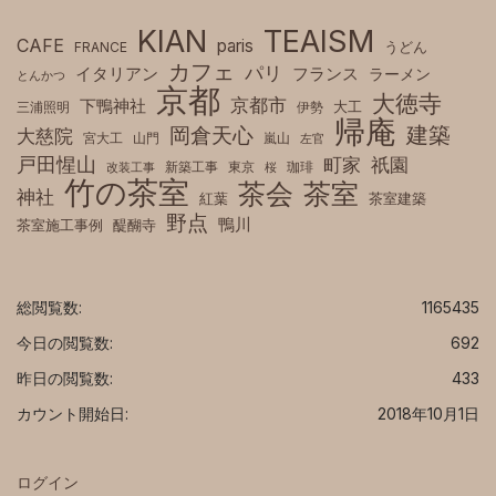
KIAN
TEAISM
CAFE
paris
FRANCE
うどん
カフェ
パリ
フランス
イタリアン
ラーメン
とんかつ
京都
大徳寺
京都市
下鴨神社
三浦照明
伊勢
大工
帰庵
建築
岡倉天心
大慈院
宮大工
山門
嵐山
左官
戸田惺山
町家
祇園
新築工事
東京
珈琲
改装工事
桜
竹の茶室
茶室
茶会
神社
紅葉
茶室建築
野点
鴨川
茶室施工事例
醍醐寺
総閲覧数:
1165435
今日の閲覧数:
692
昨日の閲覧数:
433
カウント開始日:
2018年10月1日
ログイン