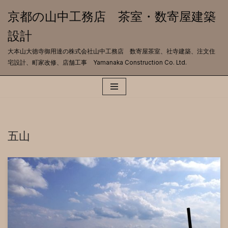
京都の山中工務店 茶室・数寄屋建築
コ
設計
ン
テ
大本山大徳寺御用達の株式会社山中工務店 数寄屋茶室、社寺建築、注文住
ン
宅設計、町家改修、店舗工事 Yamanaka Construction Co. Ltd.
ツ
へ
ス
キ
ッ
プ
五山