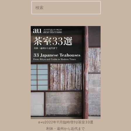
a+u2022年11月臨時増刊/茶室33選
利休・遠州から近代まで