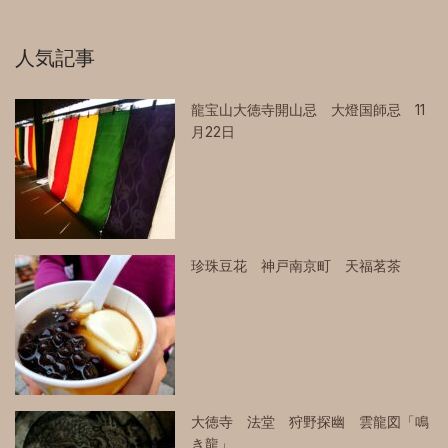
人気記事
龍宝山大徳寺開山忌 大燈国師忌 11
月22日
珍珠豆花 神戸南京町 天福茗茶
大徳寺 法堂 狩野探幽 雲龍図「鳴
き龍」