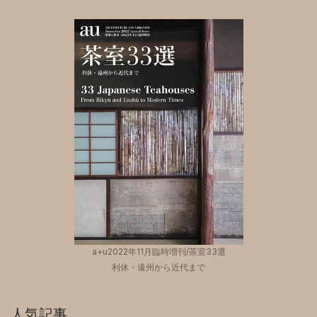
a+u2022年11月臨時増刊/茶室33選
利休・遠州から近代まで
人気記事