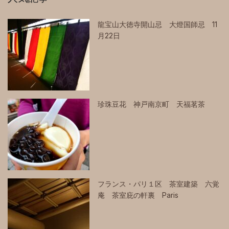
龍宝山大徳寺開山忌 大燈国師忌 11
月22日
珍珠豆花 神戸南京町 天福茗茶
フランス・パリ１区 茶室建築 六覚
庵 茶室庇の軒裏 Paris