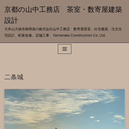
京都の山中工務店 茶室・数寄屋建築
コ
設計
ン
テ
大本山大徳寺御用達の株式会社山中工務店 数寄屋茶室、社寺建築、注文住
ン
宅設計、町家改修、店舗工事 Yamanaka Construction Co. Ltd.
ツ
へ
ス
キ
ッ
プ
二条城