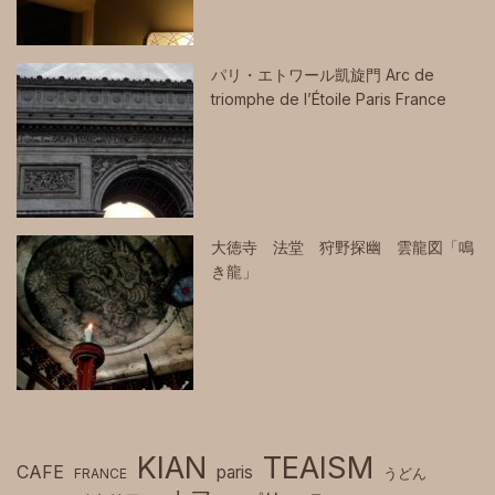
パリ・エトワール凱旋門 Arc de
triomphe de l’Étoile Paris France
大徳寺 法堂 狩野探幽 雲龍図「鳴
き龍」
KIAN
TEAISM
CAFE
paris
FRANCE
うどん