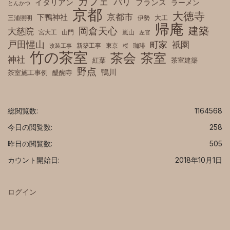
カフェ
パリ
フランス
イタリアン
ラーメン
とんかつ
京都
大徳寺
京都市
下鴨神社
三浦照明
伊勢
大工
帰庵
建築
岡倉天心
大慈院
宮大工
山門
嵐山
左官
戸田惺山
町家
祇園
新築工事
東京
珈琲
改装工事
桜
竹の茶室
茶室
茶会
神社
紅葉
茶室建築
野点
鴨川
茶室施工事例
醍醐寺
総閲覧数:
1164568
今日の閲覧数:
258
昨日の閲覧数:
505
カウント開始日:
2018年10月1日
ログイン