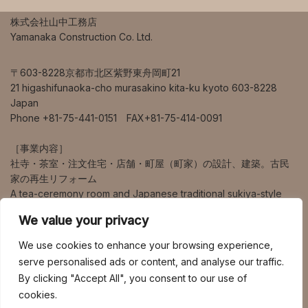
株式会社山中工務店
Yamanaka Construction Co. Ltd.
〒603-8228京都市北区紫野東舟岡町21
21 higashifunaoka-cho murasakino kita-ku kyoto 603-8228
Japan
Phone +81-75-441-0151 FAX+81-75-414-0091
［事業内容］
社寺・茶室・注文住宅・店舗・町屋（町家）の設計、建築。古民
家の再生リフォーム
A tea-ceremony room and Japanese traditional sukiya-style
house design and construction.
We value your privacy
営業エリアは、京都、大阪、兵庫、奈良、滋賀を中心に、海外、
We use cookies to enhance your browsing experience,
東京、九州など幅広く対応しています。
serve personalised ads or content, and analyse our traffic.
By clicking "Accept All", you consent to our use of
HOME
BLOG
社寺建築
茶室建築
住宅建築
cookies.
町家建築
店舗建築
竹の茶室帰庵
会社案内
FAQ