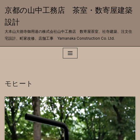
京都の山中工務店 茶室・数寄屋建築
コ
設計
ン
テ
大本山大徳寺御用達の株式会社山中工務店 数寄屋茶室、社寺建築、注文住
ン
宅設計、町家改修、店舗工事 Yamanaka Construction Co. Ltd.
ツ
へ
ス
キ
ッ
プ
モヒート