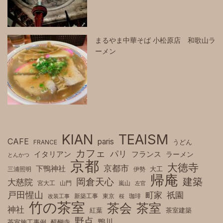
まるやま中華そば 小松原店 和歌山ラ
ーメン
KIAN
TEAISM
CAFE
paris
FRANCE
うどん
カフェ
パリ
フランス
イタリアン
ラーメン
とんかつ
京都
大徳寺
京都市
下鴨神社
三浦照明
伊勢
大工
帰庵
建築
岡倉天心
大慈院
宮大工
山門
嵐山
左官
戸田惺山
町家
祇園
新築工事
東京
珈琲
改装工事
桜
竹の茶室
茶室
茶会
神社
紅葉
茶室建築
野点
鴨川
茶室施工事例
醍醐寺