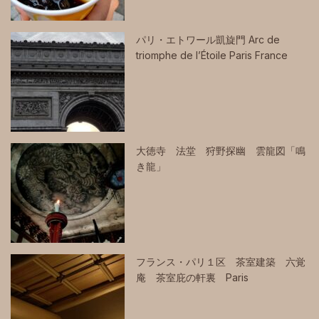
パリ・エトワール凱旋門 Arc de
triomphe de l’Étoile Paris France
大徳寺 法堂 狩野探幽 雲龍図「鳴
き龍」
フランス・パリ１区 茶室建築 六覚
庵 茶室庇の軒裏 Paris