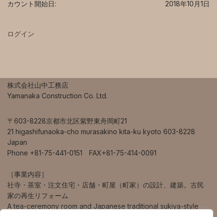
カウント開始日:
2018年10月1日
ログイン
株式会社山中工務店
Yamanaka Construction Co. Ltd.
〒603-8228京都市北区紫野東舟岡町21
21 higashifunaoka-cho murasakino kita-ku kyoto 603-8228
Japan
Phone +81-75-441-0151 FAX+81-75-414-0091
［事業内容］
社寺・茶室・注文住宅・店舗・町屋（町家）の設計、建築。古民
家の再生リフォーム
A tea-ceremony room and Japanese traditional sukiya-style
house design and construction.