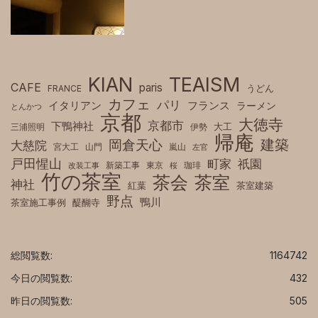
KIAN
TEAISM
CAFE
paris
FRANCE
うどん
カフェ
パリ
フランス
イタリアン
ラーメン
とんかつ
京都
大徳寺
京都市
下鴨神社
三浦照明
伊勢
大工
帰庵
建築
岡倉天心
大慈院
宮大工
山門
嵐山
左官
戸田惺山
町家
祇園
新築工事
東京
珈琲
改装工事
桜
竹の茶室
茶室
茶会
神社
紅葉
茶室建築
野点
鴨川
茶室施工事例
醍醐寺
総閲覧数:
1164742
今日の閲覧数:
432
昨日の閲覧数:
505