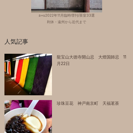
a+u2022年11月臨時増刊/茶室33選
利休・遠州から近代まで
人気記事
龍宝山大徳寺開山忌 大燈国師忌 11
月22日
珍珠豆花 神戸南京町 天福茗茶