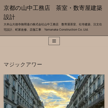
京都の山中工務店 茶室・数寄屋建築
コ
設計
ン
テ
大本山大徳寺御用達の株式会社山中工務店 数寄屋茶室、社寺建築、注文住
ン
宅設計、町家改修、店舗工事 Yamanaka Construction Co. Ltd.
ツ
へ
ス
キ
ッ
プ
マジックアワー