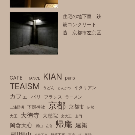
住宅の地下室 鉄
筋コンクリート
造 京都市左京区
KIAN
CAFE
paris
FRANCE
TEAISM
イタリアン
うどん
とんかつ
カフェ
パリ
フランス
ラーメン
京都
京都市
下鴨神社
三浦照明
伊勢
大徳寺
大慈院
大工
宮大工
山門
帰庵
建築
岡倉天心
嵐山
左官
戸田惺山
新築工事
東京
珈琲