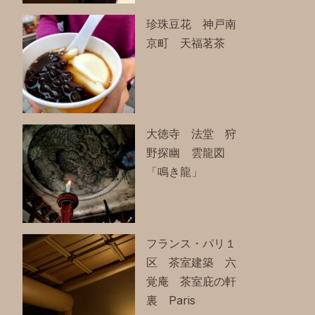
珍珠豆花 神戸南
京町 天福茗茶
大徳寺 法堂 狩
野探幽 雲龍図
「鳴き龍」
フランス・パリ１
区 茶室建築 六
覚庵 茶室庇の軒
裏 Paris