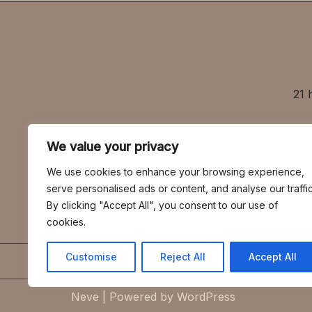
21 
We value your privacy
社寺・茶室
We use cookies to enhance your browsing experience,
A tea-ceremony 
serve personalised ads or content, and analyse our traffic
By clicking "Accept All", you consent to our use of
cookies.
営業エリアは、京都
Customise
Reject All
Accept All
HOME
BLOG
社寺建築
Neve
| Powered by
WordPress