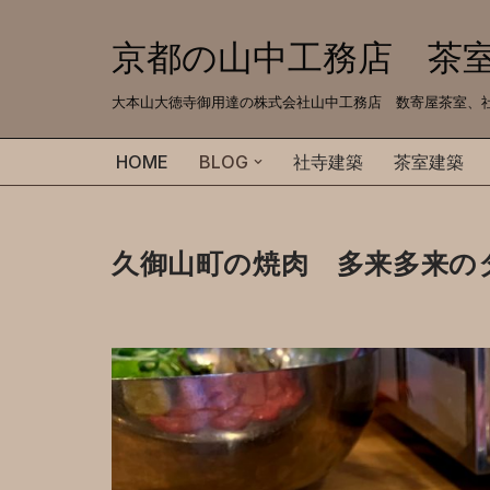
京都の山中工務店 茶
コ
ン
大本山大徳寺御用達の株式会社山中工務店 数寄屋茶室、社寺建築、注
テ
ン
HOME
BLOG
社寺建築
茶室建築
ツ
へ
ス
久御山町の焼肉 多来多来の
キ
ッ
プ