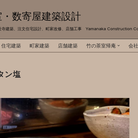
室・数寄屋建築設計
文住宅設計、町家改修、店舗工事 Yamanaka Construction Co. 
住宅建築
町家建築
店舗建築
竹の茶室帰庵
会
タン塩