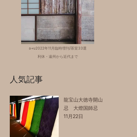
a+u2022年11月臨時増刊/茶室33選
利休・遠州から近代まで
人気記事
龍宝山大徳寺開山
忌 大燈国師忌
11月22日