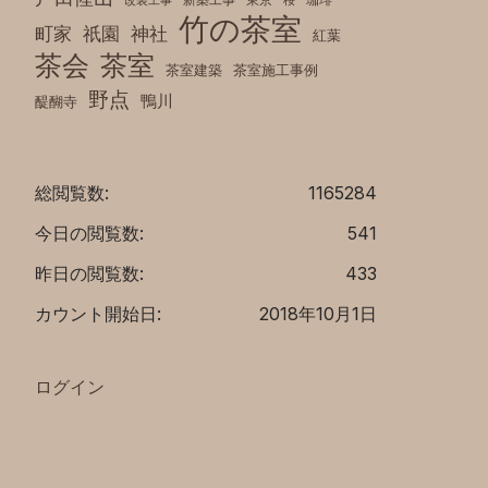
改装工事
桜
竹の茶室
町家
祇園
神社
紅葉
茶室
茶会
茶室建築
茶室施工事例
野点
鴨川
醍醐寺
総閲覧数:
1165284
今日の閲覧数:
541
昨日の閲覧数:
433
カウント開始日:
2018年10月1日
ログイン