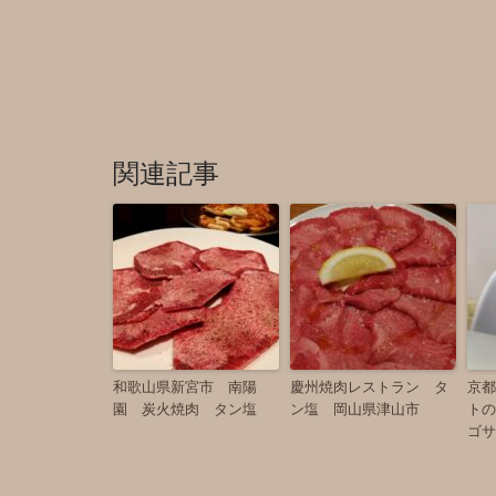
関連記事
和歌山県新宮市 南陽
慶州焼肉レストラン タ
京都
園 炭火焼肉 タン塩
ン塩 岡山県津山市
トの
ゴサ