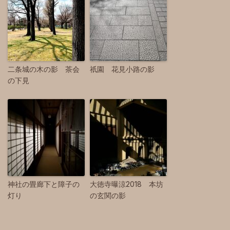
二条城の木の影 茶会
祇園 花見小路の影
の下見
神社の畳廊下と障子の
大徳寺曝涼2018 本坊
灯り
の玄関の影