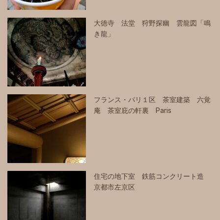
大徳寺 法堂 狩野探幽 雲龍図「鳴
き龍」
フランス・パリ１区 茶室建築 六覚
庵 茶室庇の軒裏 Paris
住宅の地下室 鉄筋コンクリート造
京都市左京区