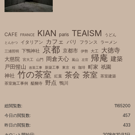
KIAN
TEAISM
CAFE
paris
FRANCE
うどん
カフェ
パリ
フランス
イタリアン
ラーメン
とんかつ
京都
大徳寺
京都市
下鴨神社
三浦照明
伊勢
大工
帰庵
建築
岡倉天心
大慈院
宮大工
山門
嵐山
左官
戸田惺山
町家
祇園
新築工事
東京
珈琲
改装工事
桜
竹の茶室
茶室
茶会
神社
紅葉
茶室建築
野点
鴨川
茶室施工事例
醍醐寺
総閲覧数:
1165200
今日の閲覧数:
457
昨日の閲覧数:
433
カウント開始日:
2018年10月1日