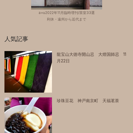
a+u2022年11月臨時増刊/茶室33選
利休・遠州から近代まで
人気記事
龍宝山大徳寺開山忌 大燈国師忌 11
月22日
珍珠豆花 神戸南京町 天福茗茶