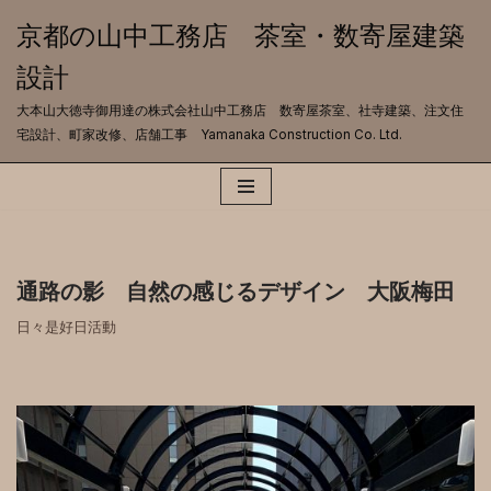
京都の山中工務店 茶室・数寄屋建築
コ
設計
ン
テ
大本山大徳寺御用達の株式会社山中工務店 数寄屋茶室、社寺建築、注文住
ン
宅設計、町家改修、店舗工事 Yamanaka Construction Co. Ltd.
ツ
へ
ス
キ
ッ
プ
通路の影 自然の感じるデザイン 大阪梅田
日々是好日活動