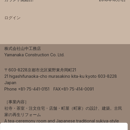
ログイン
株式会社山中工務店
Yamanaka Construction Co. Ltd.
〒603-8228京都市北区紫野東舟岡町21
21 higashifunaoka-cho murasakino kita-ku kyoto 603-8228
Japan
Phone +81-75-441-0151 FAX+81-75-414-0091
［事業内容］
社寺・茶室・注文住宅・店舗・町屋（町家）の設計、建築。古民
家の再生リフォーム
A tea-ceremony room and Japanese traditional sukiya-style
house design and construction.