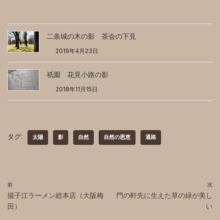
二条城の木の影 茶会の下見
2019年4月23日
祇園 花見小路の影
2018年11月15日
タグ:
太陽
影
自然
自然の恩恵
通路
前
次
揚子江ラーメン総本店（大阪梅
門の軒先に生えた草の緑が美し
田）
い